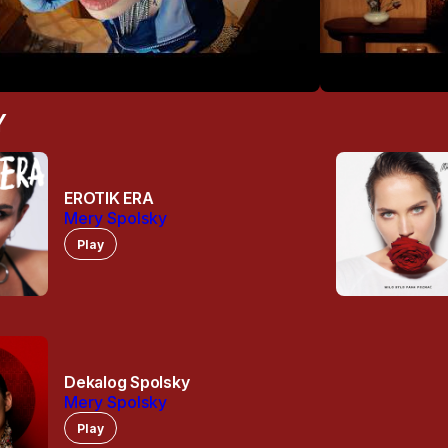
Y
EROTIK ERA
Mery Spolsky
Play
Dekalog Spolsky
Mery Spolsky
Play