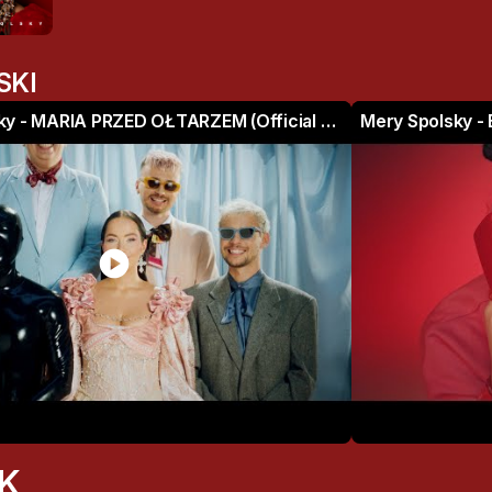
SKI
Mery Spolsky - MARIA PRZED OŁTARZEM (Official Video)
Mery Spolsky - B
play_circle
K