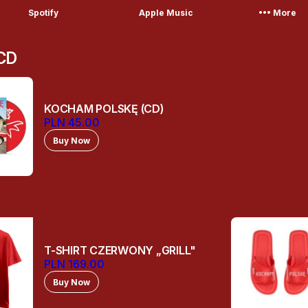
More_horiz
Spotify
Apple Music
More
CD
KOCHAM POLSKĘ (CD)
PLN 45.00
Buy Now
T-SHIRT CZERWONY „GRILL"
PLN 169.00
Buy Now