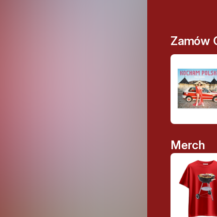
Zamów 
Merch