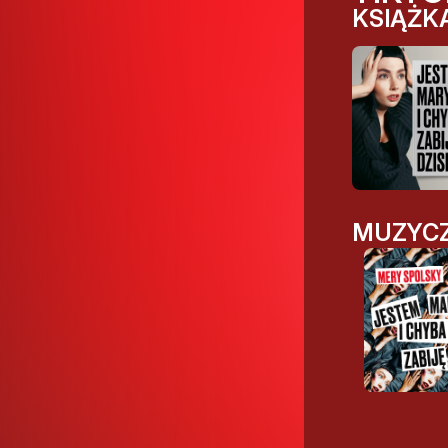
KSIĄŻK
MUZYCZ