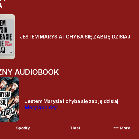
A
JESTEM MARYSIA I CHYBA SIĘ ZABIJĘ DZISIAJ
NY AUDIOBOOK
Jestem Marysia i chyba się zabiję dzisiaj
Mery Spolsky
More_horiz
Spotify
Tidal
More