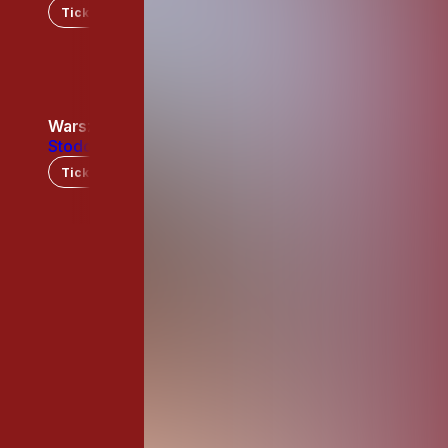
Tickets
2025
DEC
Warszawa
14
Stodoła
Tickets
2025