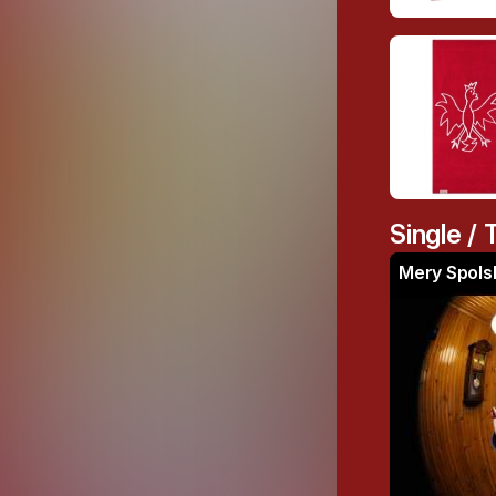
Single / 
Mery Spolsk